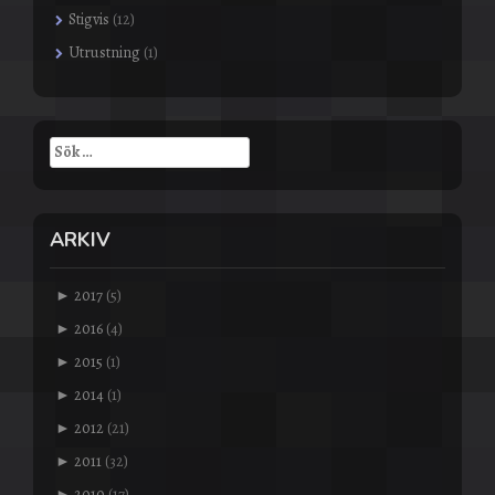
Stigvis
(12)
Utrustning
(1)
Sök
efter:
ARKIV
►
2017
(5)
►
2016
(4)
►
2015
(1)
►
2014
(1)
►
2012
(21)
►
2011
(32)
►
2010
(17)