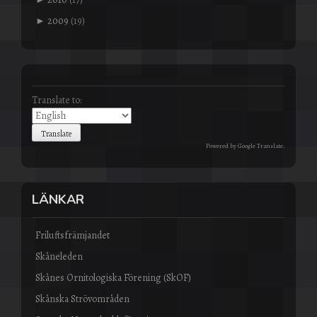
►
2009
(19)
Translate to:
Powered by
Google Translate
.
LÄNKAR
Friluftsfrämjandet
Skåneleden
Skånes Ornitologiska Förening (SkOF)
Skånska Strövområden