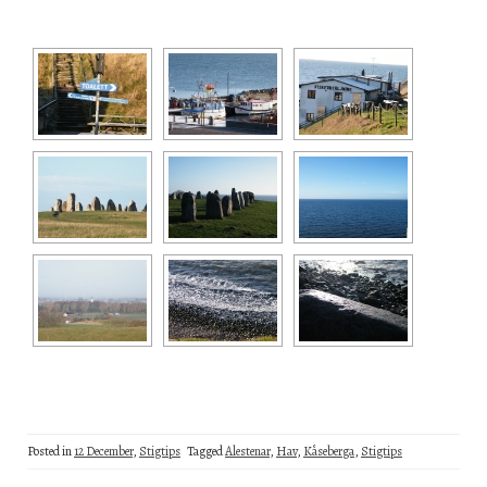
Posted in
12 December
,
Stigtips
Tagged
Alestenar
,
Hav
,
Kåseberga
,
Stigtips