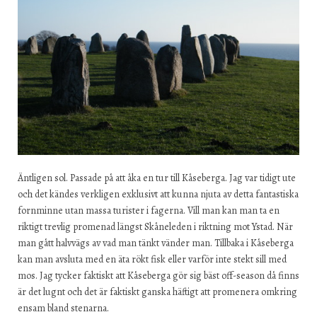
Äntligen sol. Passade på att åka en tur till Kåseberga. Jag var tidigt ute
och det kändes verkligen exklusivt att kunna njuta av detta fantastiska
fornminne utan massa turister i fagerna. Vill man kan man ta en
riktigt trevlig promenad längst Skåneleden i riktning mot Ystad. När
man gått halvvägs av vad man tänkt vänder man. Tillbaka i Kåseberga
kan man avsluta med en äta rökt fisk eller varför inte stekt sill med
mos. Jag tycker faktiskt att Kåseberga gör sig bäst off-season då finns
är det lugnt och det är faktiskt ganska häftigt att promenera omkring
ensam bland stenarna.