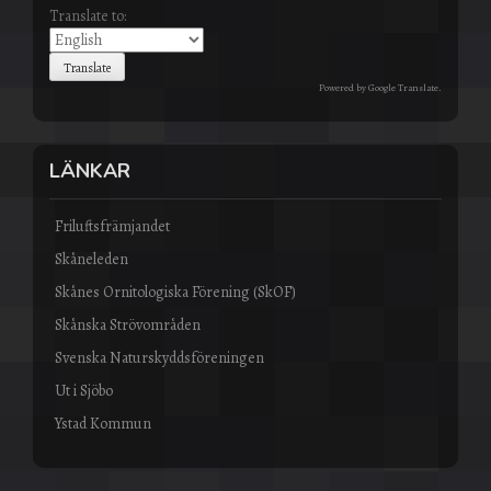
Translate to:
Powered by
Google Translate
.
LÄNKAR
Friluftsfrämjandet
Skåneleden
Skånes Ornitologiska Förening (SkOF)
Skånska Strövområden
Svenska Naturskyddsföreningen
Ut i Sjöbo
Ystad Kommun