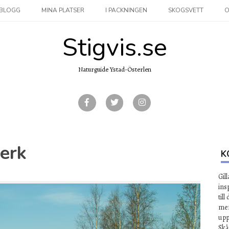
BLOGG
MINA PLATSER
I PACKNINGEN
SKOGSVETT
O
Stigvis.se
Naturguide Ystad-Österlen
verk
K
Gil
ins
til
mer
upp
Skå