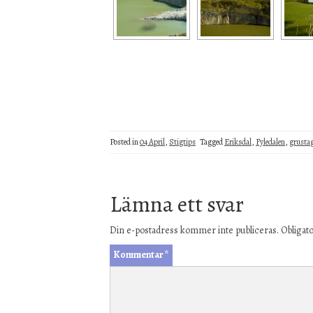
Posted in
04 April
,
Stigtips
Tagged
Eriksdal
,
Fyledalen
,
grusta
Lämna ett svar
Din e-postadress kommer inte publiceras.
Obligato
Kommentar
*