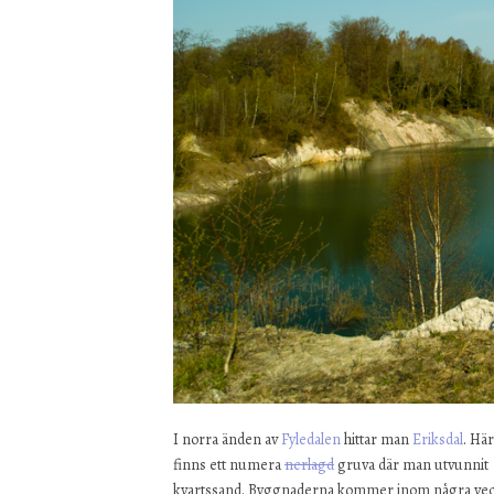
I norra änden av
Fyledalen
hittar man
Eriksdal
. Här
finns ett numera
nerlagd
gruva där man utvunnit
kvartssand. Byggnaderna kommer inom några ve