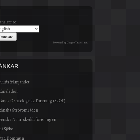
anslate to:
Powered by
Google Translate
.
ÄNKAR
riluftsfrämjandet
kåneleden
kånes Ornitologiska Förening (SkOF)
kånska Strövområden
venska Naturskyddsföreningen
 i Sjöbo
stad Kommun