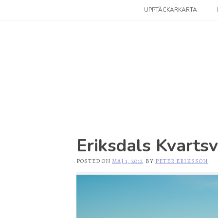
Skip
UPPTÄCKARKARTA
to
content
Eriksdals Kvarts
POSTED ON
MAJ 1, 2012
BY
PETER ERIKSSON