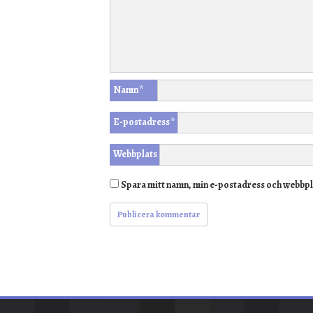
Namn
*
E-postadress
*
Webbplats
Spara mitt namn, min e-postadress och webbpla