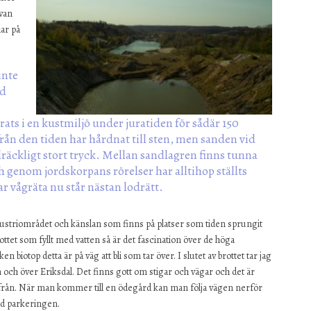
uvan
har på
inte
nd
ats i en kustmiljö under juratiden för sådär 150
från den tiden har hårdnat till sten, men sanden vid
illräckligt stort tryck. Mellan sandlagren finns tunna
ch genom jordskorpans rörelser har alltihop ställts
ar vågräta nu står nästan lodrätt.
ustriområdet och känslan som finns på platser som tiden sprungit
ttet som fyllt med vatten så är det fascination över de höga
 biotop detta är på väg att bli som tar över. I slutet av brottet tar jag
 och över Eriksdal. Det finns gott om stigar och vägar och det är
m ifrån. När man kommer till en ödegård kan man följa vägen nerför
vid parkeringen.