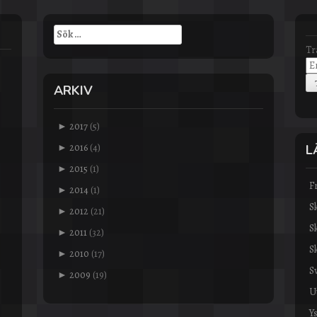
Sök
efter:
Tr
ARKIV
►
2017
(5)
►
2016
(4)
L
►
2015
(1)
F
►
2014
(1)
S
►
2012
(21)
S
►
2011
(32)
S
►
2010
(17)
S
►
2009
(19)
Ut
Y