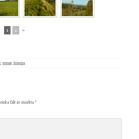
1
2
►
g
,
gruvor
,
Stigtips
riska fält är märkta
*