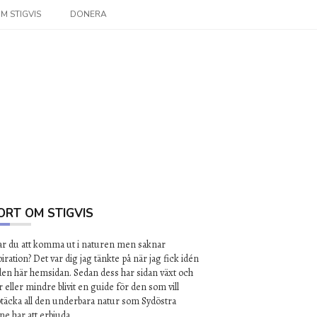
M STIGVIS
DONERA
ORT OM STIGVIS
lar du att komma ut i naturen men saknar
piration? Det var dig jag tänkte på när jag fick idén
l den här hemsidan. Sedan dess har sidan växt och
 eller mindre blivit en guide för den som vill
täcka all den underbara natur som Sydöstra
ne har att erbjuda.