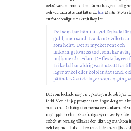
också vara ett minne blott. En bra bakgrund till gr
och vad man utvunnit hittar du
här
. Martin Stoltze 
ett föredömligt sätt skrivit ihop lite.
Det som har hämtats vid Eriksdal är 
guld, men sand. Dock inte vilket sa
som helst. Det är mycket rent och
finkornigt kvartssand, som har avlagr
millioner år sedan. De flesta lagren 
Eriksdal har aldrig varit utsatt för t
lager av kol eller kolblandat sand, o
på ände så att de lager som en gång v
Det som lockade mig var egentligen de ödsliga ind
förbi. Men när jag promenerar längst det gamla bro
branterna. De häftiga formerna och tankarna på vilken
mig uppför och möts av härliga vyer över Fyledalen
enkelt att röra sig tillbaka i den riktning man ko
och komma tillbaka till brottet och är snart tillbaka 