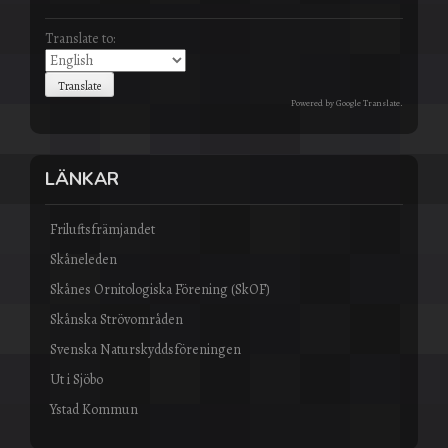
Translate to:
Powered by
Google Translate
.
LÄNKAR
Friluftsfrämjandet
Skåneleden
Skånes Ornitologiska Förening (SkOF)
Skånska Strövområden
Svenska Naturskyddsföreningen
Ut i Sjöbo
Ystad Kommun