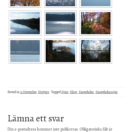
Posted in
11 November
,
Stigtips
Tagged
Sjöar
,
Skog
,
Snogeholm
,
Snogeholmssjön
Lämna ett svar
Din e-postadress kommer inte publiceras.
Obligatoriska fält är