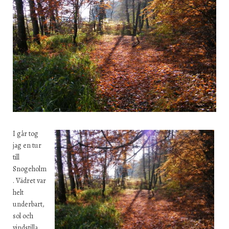
I går tog
jag en tur
till
Snogeholm
. Vädret var
helt
underbart,
sol och
vindstilla.