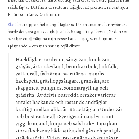
näste bland vassen så måste det nog vara en av de bättre platserna att
skåda fåglar. Det finns dessutom möjlighet att promenera runt sjön.
En tur som tar ca 2-3 timmar.
Skof
listar upp en hel mängd fåglar så för en amatör eller nybörjare
borde det vara ganska enkelt att skaffa sig ett nytt kryss. För den som
bara har ett allmänt naturintresse kan det nog vara ännu mer
spännande – om man har en rejäl kikare.
Häckfåglar: rördrom, sångsvan, knölsvan,
grågås, årta, skedand, brun kärrhök, lärkfalk,
vattenrall, fisktärna, svarttärna, mindre
hackspett, gräshoppsångare, gransångare,
skäggmes, pungmes, sommargylling och
gråsiska. Av delvis outredda orsaker varierar
antalet häckande och rastande andfåglar
kraftigt mellan olika år. Sträckfåglar: Under vår
och höst rastar alla Sveriges simänder, samt
vigg, brunand, knipa och salskrake. I maj kan
stora flockar av både vitkindad gås och prutgås
sträcka förbi. Vidare rastar gärna dvärgmåsar,