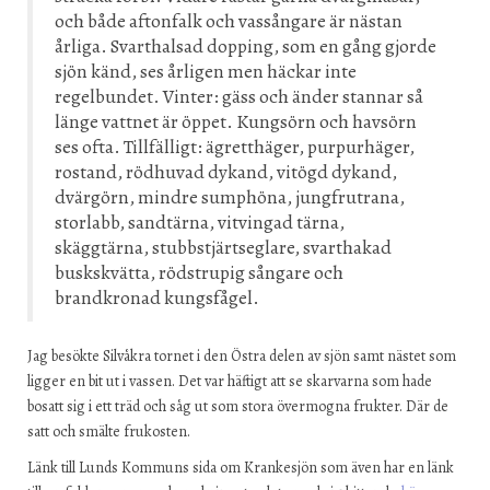
och både aftonfalk och vassångare är nästan
årliga. Svarthalsad dopping, som en gång gjorde
sjön känd, ses årligen men häckar inte
regelbundet. Vinter: gäss och änder stannar så
länge vattnet är öppet. Kungsörn och havsörn
ses ofta. Tillfälligt: ägretthäger, purpurhäger,
rostand, rödhuvad dykand, vitögd dykand,
dvärgörn, mindre sumphöna, jungfrutrana,
storlabb, sandtärna, vitvingad tärna,
skäggtärna, stubbstjärtseglare, svarthakad
buskskvätta, rödstrupig sångare och
brandkronad kungsfågel.
Jag besökte Silvåkra tornet i den Östra delen av sjön samt nästet som
ligger en bit ut i vassen. Det var häftigt att se skarvarna som hade
bosatt sig i ett träd och såg ut som stora övermogna frukter. Där de
satt och smälte frukosten.
Länk till Lunds Kommuns sida om Krankesjön som även har en länk