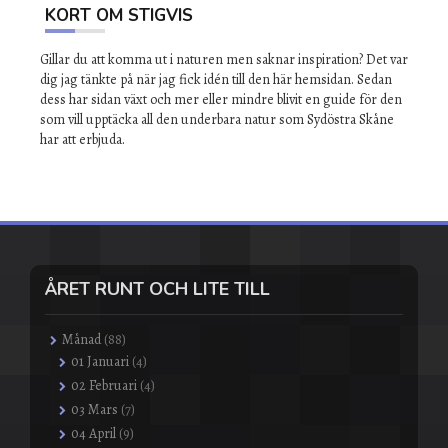
KORT OM STIGVIS
Gillar du att komma ut i naturen men saknar inspiration? Det var
dig jag tänkte på när jag fick idén till den här hemsidan. Sedan
dess har sidan växt och mer eller mindre blivit en guide för den
som vill upptäcka all den underbara natur som Sydöstra Skåne
har att erbjuda.
ÅRET RUNT OCH LITE TILL
Månad
(88)
01 Januari
(4)
02 Februari
(4)
03 Mars
(7)
04 April
(9)