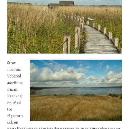
Strax
norr om
Veberöd
återfinne
r man
Krankesj
ön
. Med
tre
fågeltorn
och ett