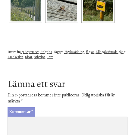
Posted in
09 September
,
Stigtips
Tagged
Fågelskådning
,
fåglar
,
Klingälvsåns dalgång
,
Krankesjön
,
Sjöar
,
Stigtips
,
Torn
Lämna ett svar
Din e-postadress kommer inte publiceras.
Obligatoriska fält är
märkta
*
Kommentar
*