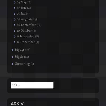
05 Maj
(10)
06 Juni
(4)
07 Juli
(9)
08 Augusti
(13)
09 September
(12)
10 Oktober
(3)
11 November
(8)
12 December
(5)
Stigtips
(74)
Stigvis
(12)
Utrustning
(1)
Sök
efter:
ARKIV